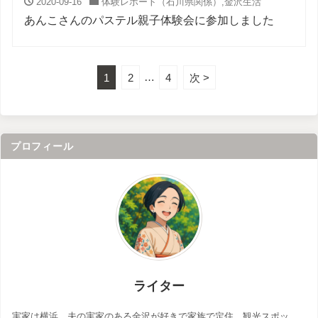
2020-09-16
体験レポート（石川県関係）
,
金沢生活
あんこさんのパステル親子体験会に参加しました
1
2
…
4
次 >
プロフィール
ライター
実家は横浜。夫の実家のある金沢が好きで家族で定住。観光スポッ