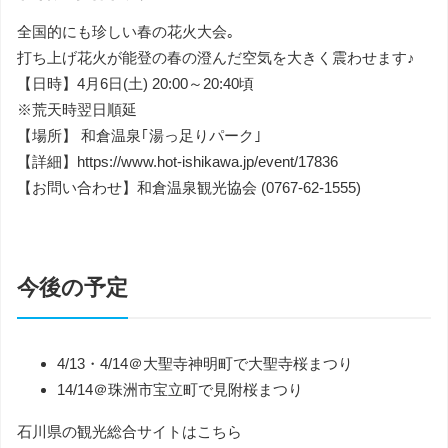
全国的にも珍しい春の花火大会｡
打ち上げ花火が能登の春の澄んだ空気を大きく震わせます♪
【日時】4月6日(土) 20:00～20:40頃
※荒天時翌日順延
【場所】 和倉温泉｢湯っ足りパーク｣
【詳細】https://www.hot-ishikawa.jp/event/17836
【お問い合わせ】和倉温泉観光協会 (0767-62-1555)
今後の予定
4/13・4/14＠大聖寺神明町で大聖寺桜まつり
14/14＠珠洲市宝立町で見附桜まつり
石川県の観光総合サイトはこちら