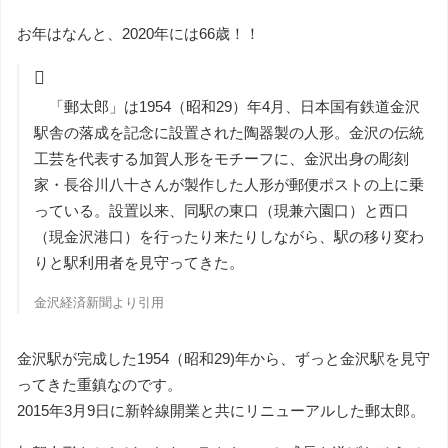
お年はなんと、2020年には66歳！！
「郵太郎」は1954（昭和29）年4月、日本国有鉄道金沢
駅舎の落成を記念に設置された陶器製の人形。金沢の伝統
工芸を代表する加賀人形をモチーフに、金沢出身の彫刻
家・長谷川八十さんが製作した人形が郵便ポストの上に乗
っている。設置以来、同駅の東口（現兼六園口）と西口
（現金沢港口）を行ったり来たりしながら、駅の移り変わ
りと駅利用者を見守ってきた。
金沢経済新聞
より引用
金沢駅が完成した1954（昭和29)年から、ずっと金沢駅を見守
ってきた重鎮なのです。
2015年3月9日に新幹線開業と共にリニューアルした郵太郎。