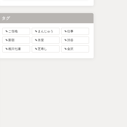
タグ
ご当地
まんじゅう
仕事
新宿
氷室
渋谷
相川七瀬
芝寿し
金沢