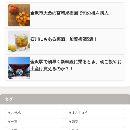
金沢市大桑の宮崎果樹園で旬の桃を購入
石川にもある梅酒、加賀梅酒5選！
金沢駅で朝早く新幹線に乗るとき、朝ご飯やお
土産は買えるのか？！
タグ
ご当地
まんじゅう
仕事
新宿