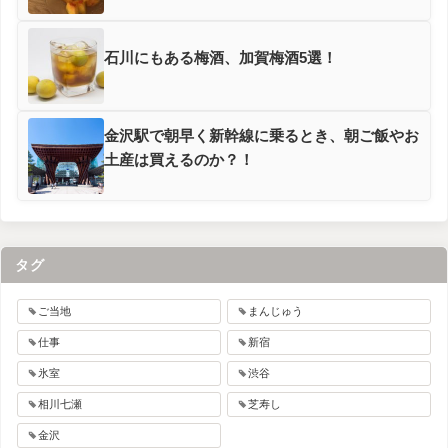
石川にもある梅酒、加賀梅酒5選！
金沢駅で朝早く新幹線に乗るとき、朝ご飯やお
土産は買えるのか？！
タグ
ご当地
まんじゅう
仕事
新宿
氷室
渋谷
相川七瀬
芝寿し
金沢