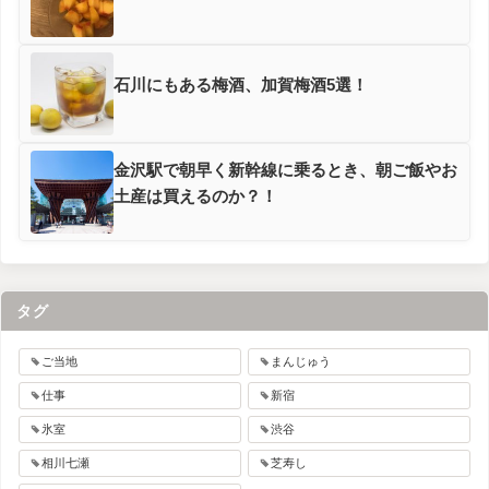
石川にもある梅酒、加賀梅酒5選！
金沢駅で朝早く新幹線に乗るとき、朝ご飯やお
土産は買えるのか？！
タグ
ご当地
まんじゅう
仕事
新宿
氷室
渋谷
相川七瀬
芝寿し