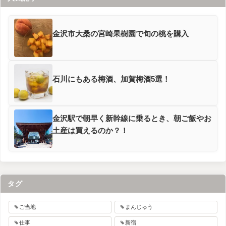
金沢市大桑の宮崎果樹園で旬の桃を購入
石川にもある梅酒、加賀梅酒5選！
金沢駅で朝早く新幹線に乗るとき、朝ご飯やお
土産は買えるのか？！
タグ
ご当地
まんじゅう
仕事
新宿