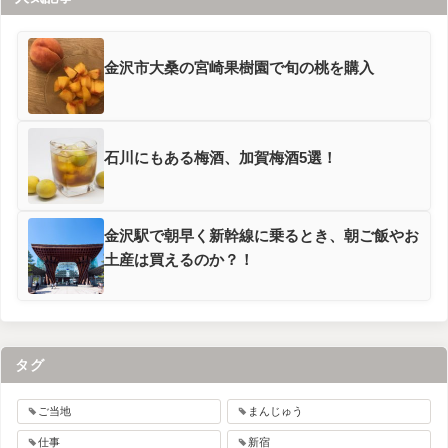
金沢市大桑の宮崎果樹園で旬の桃を購入
石川にもある梅酒、加賀梅酒5選！
金沢駅で朝早く新幹線に乗るとき、朝ご飯やお
土産は買えるのか？！
タグ
ご当地
まんじゅう
仕事
新宿