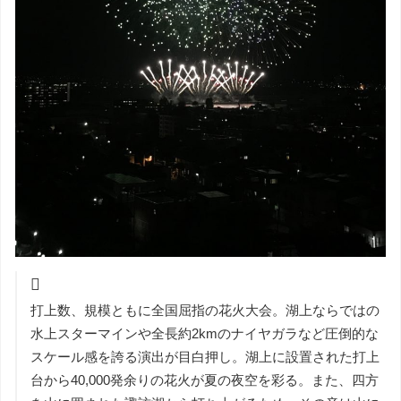
打上数、規模ともに全国屈指の花火大会。湖上ならではの
水上スターマインや全長約2kmのナイヤガラなど圧倒的な
スケール感を誇る演出が目白押し。湖上に設置された打上
台から40,000発余りの花火が夏の夜空を彩る。また、四方