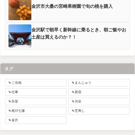
金沢市大桑の宮崎果樹園で旬の桃を購入
金沢駅で朝早く新幹線に乗るとき、朝ご飯やお
土産は買えるのか？！
タグ
ご当地
まんじゅう
仕事
新宿
氷室
渋谷
相川七瀬
芝寿し
金沢