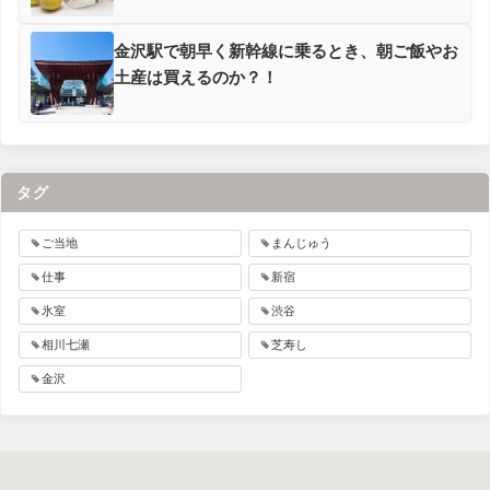
金沢駅で朝早く新幹線に乗るとき、朝ご飯やお
土産は買えるのか？！
タグ
ご当地
まんじゅう
仕事
新宿
氷室
渋谷
相川七瀬
芝寿し
金沢