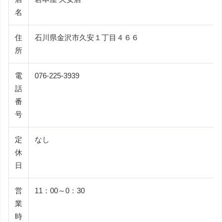
名
住
石川県金沢市久安１丁目４６６
所
電
076-225-3939
話
番
号
定
なし
休
日
営
11：00～0：30
業
時