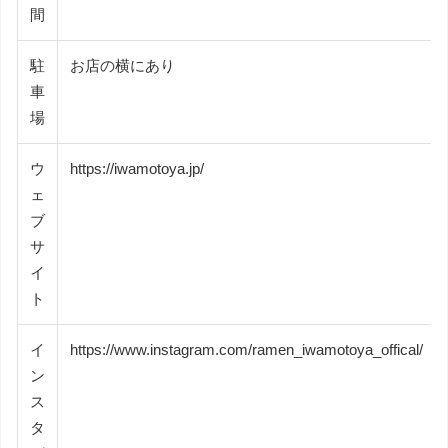
間
駐
お店の横にあり
車
場
ウ
https://iwamotoya.jp/
ェ
ブ
サ
イ
ト
イ
https://www.instagram.com/ramen_iwamotoya_offical/
ン
ス
タ