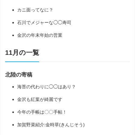
カニ面ってなに？
石川でメジャーな◯◯寿司
金沢の年末年始の営業
11月の一覧
北陸の寄稿
海苔の代わりに◯◯はあり？
金沢も紅葉が綺麗です
今年の手帳は〇〇手帖！
加賀野菜紹介:金時草(きんじそう)