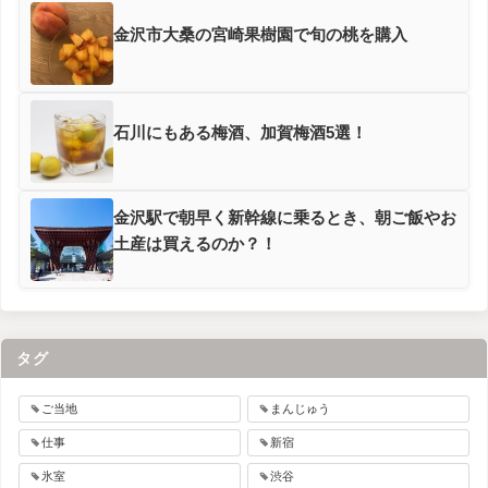
金沢市大桑の宮崎果樹園で旬の桃を購入
石川にもある梅酒、加賀梅酒5選！
金沢駅で朝早く新幹線に乗るとき、朝ご飯やお
土産は買えるのか？！
タグ
ご当地
まんじゅう
仕事
新宿
氷室
渋谷